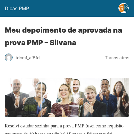
Dicas PMP
Meu depoimento de aprovada na
prova PMP – Silvana
tdomf_af5fd
7 anos atrás
Resolvi estudar sozinha para a prova PMP (usei como requisito
um curso de 40 horas que fiz há 15 anos) e felizmente fui