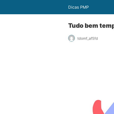
Dicas PMP
Tudo bem tem
tdomf_af5fd