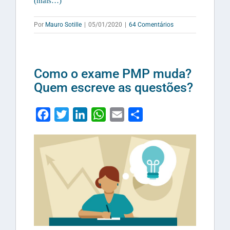
(mais…)
Por
Mauro Sotille
|
05/01/2020
|
64 Comentários
Como o exame PMP muda?
Quem escreve as questões?
Facebook
Twitter
LinkedIn
WhatsApp
Email
Share