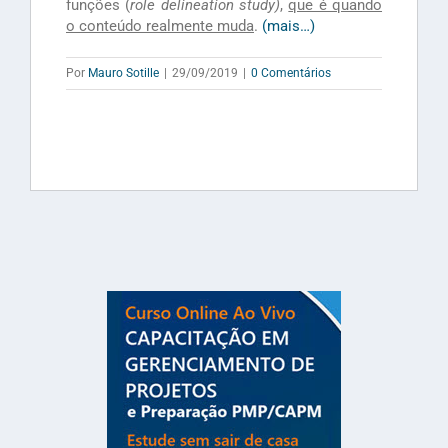
funções (
role delineation study)
,
que é quando
o conteúdo realmente muda
.
(mais…)
Por
Mauro Sotille
|
29/09/2019
|
0 Comentários