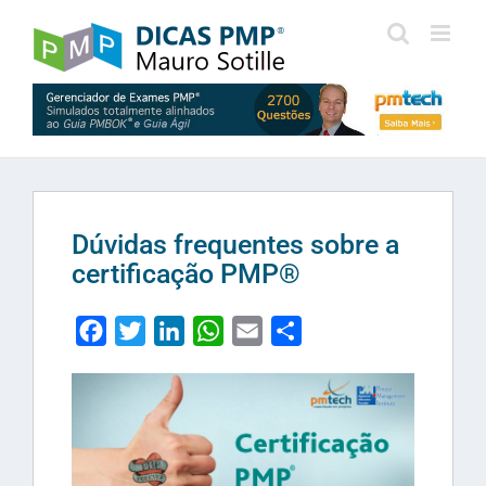
Skip
to
content
Dúvidas frequentes sobre a
certificação PMP®
Facebook
Twitter
LinkedIn
WhatsApp
Email
Share