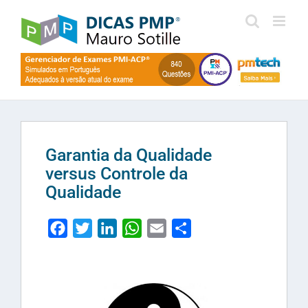
Skip
to
content
Garantia da Qualidade
versus Controle da
Qualidade
Facebook
Twitter
LinkedIn
WhatsApp
Email
Share