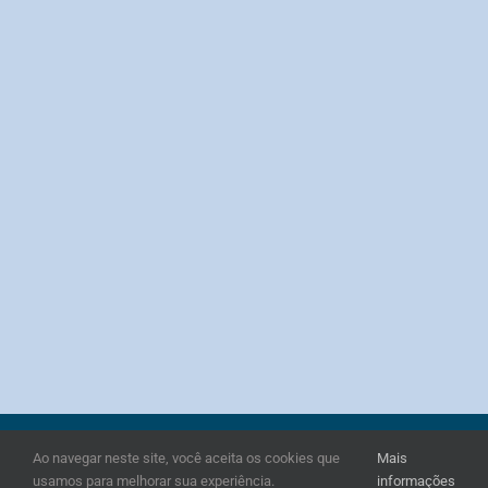
Copyright 2025 PM Tech | Todos os direitos reservados
Ao navegar neste site, você aceita os cookies que
Mais
"PMI", "PMP", "CAPM", "PMI-ACP" e "PMBOK" são marcas registradas do
usamos para melhorar sua experiência.
informações