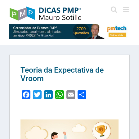
Skip
to
content
Teoria da Expectativa de
Vroom
Facebook
Twitter
LinkedIn
WhatsApp
Email
Share