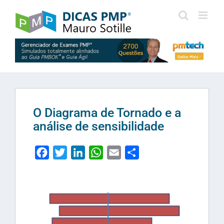
Skip
to
content
O Diagrama de Tornado e a
análise de sensibilidade
Facebook
Twitter
LinkedIn
WhatsApp
Email
Share