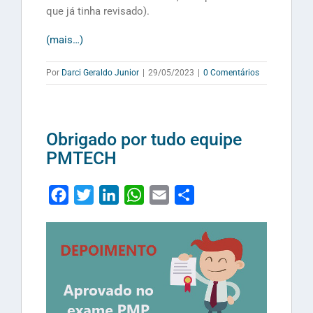
que já tinha revisado).
(mais…)
Por
Darci Geraldo Junior
|
29/05/2023
|
0 Comentários
Obrigado por tudo equipe
PMTECH
Facebook
Twitter
LinkedIn
WhatsApp
Email
Share