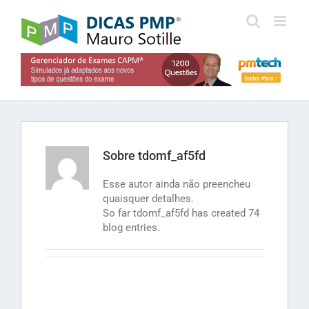
Skip
to
content
Sobre
tdomf_af5fd
Esse autor ainda não preencheu
quaisquer detalhes.
So far tdomf_af5fd has created 74
blog entries.