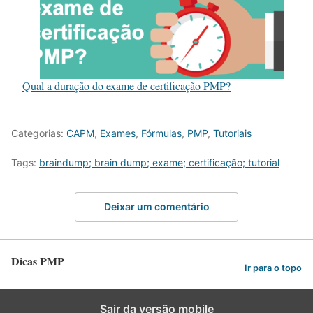
Qual a duração do exame de certificação PMP?
Categorias:
CAPM
,
Exames
,
Fórmulas
,
PMP
,
Tutoriais
Tags:
braindump; brain dump; exame; certificação; tutorial
Deixar um comentário
Dicas PMP
Ir para o topo
Sair da versão mobile