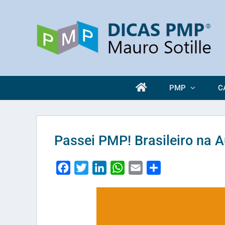
Skip
to
content
PMP
C
Passei PMP! Brasileiro na A
Facebook
Twitter
LinkedIn
WhatsApp
Email
Share