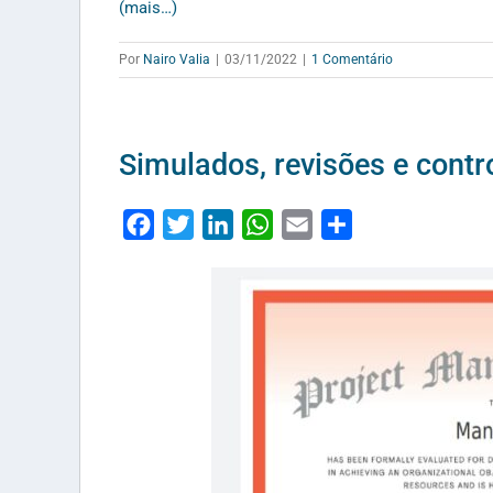
(mais…)
Por
Nairo Valia
|
03/11/2022
|
1 Comentário
Simulados, revisões e cont
Facebook
Twitter
LinkedIn
WhatsApp
Email
Share