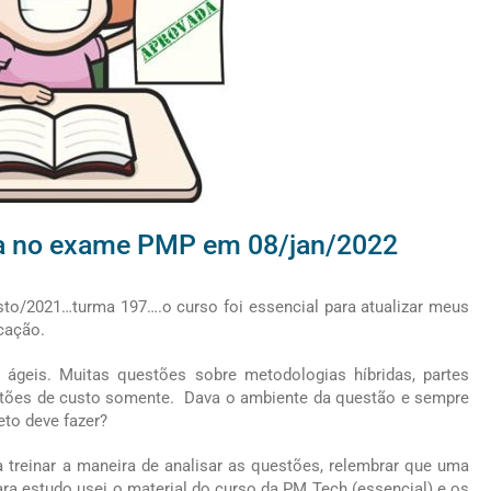
ada no exame PMP em 08/jan/2022
o/2021…turma 197….o curso foi essencial para atualizar meus
icação.
e ágeis. Muitas questões sobre metodologias híbridas, partes
estões de custo somente. Dava o ambiente da questão e sempre
eto deve fazer?
 treinar a maneira de analisar as questões, relembrar que uma
ara estudo usei o material do curso da PM Tech (essencial) e os