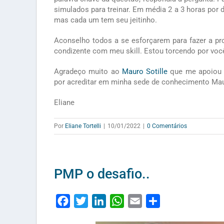
simulados para treinar. Em média 2 a 3 horas por 
mas cada um tem seu jeitinho.
Aconselho todos a se esforçarem para fazer a prov
condizente com meu skill. Estou torcendo por voc
Agradeço muito ao
Mauro Sotille
que me apoiou c
por acreditar em minha sede de conhecimento Mau
Eliane
Por
Eliane Tortelli
|
10/01/2022
|
0 Comentários
PMP o desafio..
Facebook
Twitter
LinkedIn
WhatsApp
Email
Share