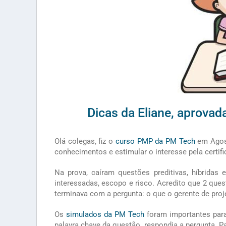
Dicas da Eliane, aprov
Olá colegas, fiz o
curso PMP da PM Tech
em Agost
conhecimentos e estimular o interesse pela certif
Na prova, caíram questões preditivas, híbridas 
interessadas, escopo e risco. Acredito que 2 qu
terminava com a pergunta: o que o gerente de proj
Os
simulados da PM Tech
foram importantes para
palavra chave da questão, respondia a pergunta. P