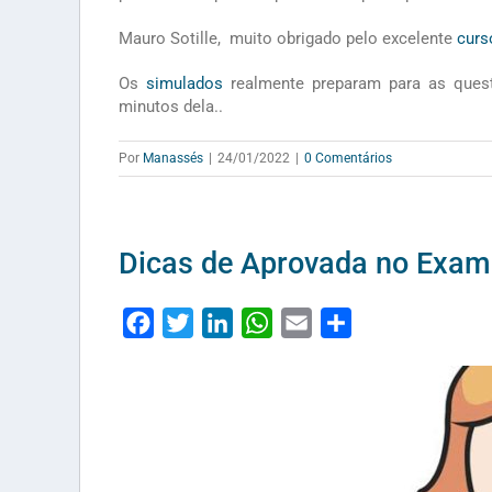
Mauro Sotille, muito obrigado pelo excelente
curs
Os
simulados
realmente preparam para as ques
minutos dela..
Por
Manassés
|
24/01/2022
|
0 Comentários
Dicas de Aprovada no Exa
Facebook
Twitter
LinkedIn
WhatsApp
Email
Share